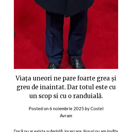
Viața uneori ne pare foarte grea și
greu de inaintat. Dar totul este cu
un scop si cu o randuială.
Posted on
6 noiembrie 2025
by
Costel
Avram
Dacă nu ar exista suferință, incercare, lipsuri nu am invăța