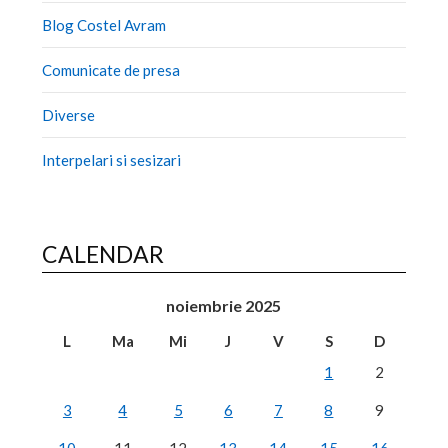
Blog Costel Avram
Comunicate de presa
Diverse
Interpelari si sesizari
CALENDAR
noiembrie 2025
L
Ma
Mi
J
V
S
D
1
2
3
4
5
6
7
8
9
10
11
12
13
14
15
16