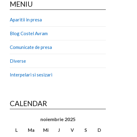
MENIU
Aparitii in presa
Blog Costel Avram
Comunicate de presa
Diverse
Interpelari si sesizari
CALENDAR
noiembrie 2025
L
Ma
Mi
J
V
S
D