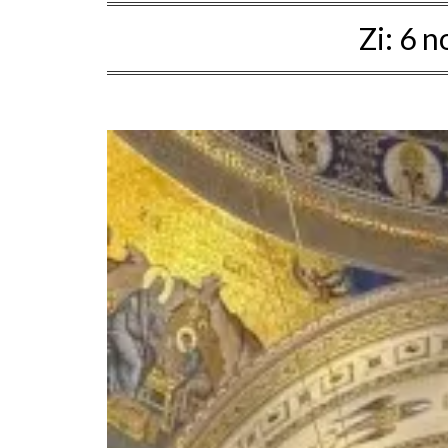
Zi:
6 n