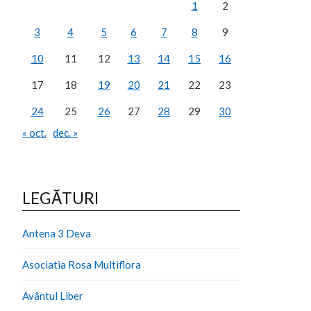
1
2
3
4
5
6
7
8
9
10
11
12
13
14
15
16
17
18
19
20
21
22
23
24
25
26
27
28
29
30
« oct.
dec. »
LEGĂTURI
Antena 3 Deva
Asociatia Rosa Multiflora
Avântul Liber