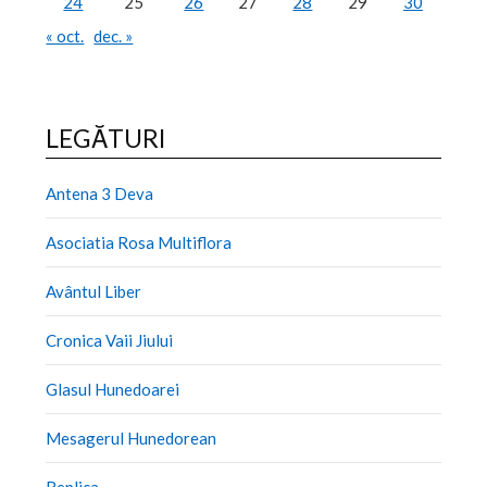
24
25
26
27
28
29
30
« oct.
dec. »
LEGĂTURI
Antena 3 Deva
Asociatia Rosa Multiflora
Avântul Liber
Cronica Vaii Jiului
Glasul Hunedoarei
Mesagerul Hunedorean