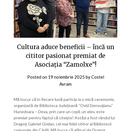
Cultura aduce beneficii – încă un
cititor pasionat premiat de
Asociația “Zamolxe”!
Posted on
19 noiembrie 2025
by
Costel
Avram
Mă bucur că în fiecare lună particip la o mică ceremonie,
organizată de Biblioteca Județeană “Ovid Densușianu”
Hunedoara – Deva, prin care un copil, un elev, este
premiat pentru faptul că citește! Astăzi a fost rândul lui
Dragoș Gabriel Gridan, cel mai fidel cititor al Bibliotecii
comunale din Cârjiți. Mă bucur că alături de Dragoș…