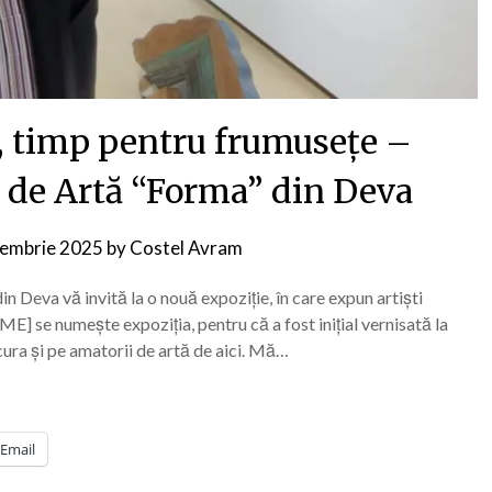
, timp pentru frumusețe –
le de Artă “Forma” din Deva
iembrie 2025
by
Costel Avram
n Deva vă invită la o nouă expoziție, în care expun artiști
E] se numește expoziția, pentru că a fost inițial vernisată la
cura și pe amatorii de artă de aici. Mă…
Email