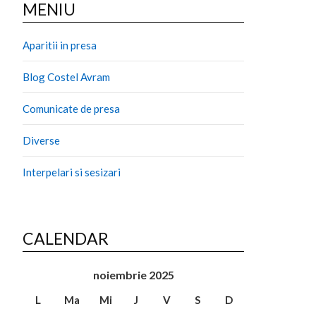
MENIU
Aparitii in presa
Blog Costel Avram
Comunicate de presa
Diverse
Interpelari si sesizari
CALENDAR
noiembrie 2025
L
Ma
Mi
J
V
S
D