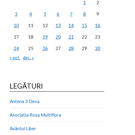
1
2
3
4
5
6
7
8
9
10
11
12
13
14
15
16
17
18
19
20
21
22
23
24
25
26
27
28
29
30
« oct.
dec. »
LEGĂTURI
Antena 3 Deva
Asociatia Rosa Multiflora
Avântul Liber