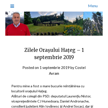
Menu
Zilele Orașului Hațeg – 1
septembrie 2019
Posted on
1 septembrie 2019
by
Costel
Avram
Pentru mine a fost o mare bucurie reîntâlnirea cu
locuitorii orașului Hațeg.
Alături de colegii din PSD: deputatul Laurențiu Nistor,
vicepreședintele CJ Hunedoara, Daniel Andronache,
consilierii județeni Alin Iovănesc și Andrei Socaci, dar și