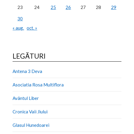
23
24
25
26
27
28
29
30
« aug.
oct. »
LEGĂTURI
Antena 3 Deva
Asociatia Rosa Multiflora
Avântul Liber
Cronica Vaii Jiului
Glasul Hunedoarei