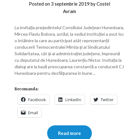
Posted on
3 septembrie 2019
by
Costel
Avram
La invitația președintelui Consiliului Județean Hunedoara,
Mircea-Flaviu Bobora, astăzi, la sediul instituției a avut loc
o întâlnire la care au participat atât reprezentanții
conducerii Termocentralei Mintia și ai Sindicatului
Solidaritatea, cât și ai administrației județene, împreună
cu deputatul de Hunedoara, Laurențiu Nistor. Invitația la
dialog are la bază preocuparea constantă a conducerii CJ
Hunedoara pentru desfășurarea în bune…
Recomanda:
Facebook
LinkedIn
Twitter
Email
Read more