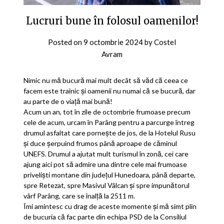
Lucruri bune în folosul oamenilor!
Posted on
9 octombrie 2024
by
Costel
Avram
Nimic nu mă bucură mai mult decât să văd că ceea ce
facem este trainic și oamenii nu numai că se bucură, dar
au parte de o viață mai bună!
Acum un an, tot în zile de octombrie frumoase precum
cele de acum, urcam în Parâng pentru a parcurge întreg
drumul asfaltat care pornește de jos, de la Hotelul Rusu
și duce șerpuind frumos până aproape de căminul
UNEFS. Drumul a ajutat mult turismul în zonă, cei care
ajung aici pot să admire una dintre cele mai frumoase
priveliști montane din județul Hunedoara, până departe,
spre Retezat, spre Masivul Vâlcan și spre impunătorul
vârf Parâng, care se înalță la 2511 m.
Îmi amintesc cu drag de aceste momente și mă simt plin
de bucuria că fac parte din echipa PSD de la Consiliul