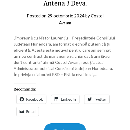
Antena 3 Deva.
Posted on
29 octombrie 2024
by
Costel
Avram
„Împreună cu Nistor Laurențiu – Președintele Consiliului
Județean Hunedoara, am format o echipă puternică și
eficientă. Acesta este motivul pentru care am semnat
un nou contract de management, chiar dacă unii și-au
dorit contrariul” afirmă Costel Avram, fost și actual
Administrator public al Consiliului Județean Hunedoara.
În privința colaborării PSD – PNL la nivel local,…
Recomanda:
Facebook
LinkedIn
Twitter
Email