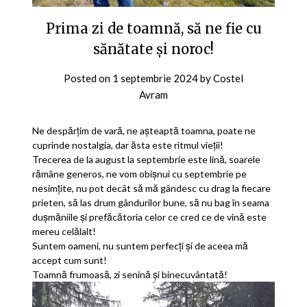
Prima zi de toamnă, să ne fie cu
sănătate și noroc!
Posted on
1 septembrie 2024
by
Costel
Avram
Ne despărțim de vară, ne așteaptă toamna, poate ne
cuprinde nostalgia, dar ăsta este ritmul vieții!
Trecerea de la august la septembrie este lină, soarele
rămâne generos, ne vom obișnui cu septembrie pe
nesimțite, nu pot decât să mă gândesc cu drag la fiecare
prieten, să las drum gândurilor bune, să nu bag în seama
dușmăniile și prefăcătoria celor ce cred ce de vină este
mereu celălalt!
Suntem oameni, nu suntem perfecți și de aceea mă
accept cum sunt!
Toamnă frumoasă, zi senină și binecuvântată!