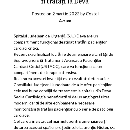
fi tratați la Deva
Posted on
2 martie 2023
by
Costel
Avram
Spitalul Județean de Urgență (SJU) Deva are un
compartiment funcțional destinat tratării pacienților
cardiaci critici.
Recent s-au finalizat lucrările de amenajare a Unității de
Supraveghere și Tratament Avansat a Pacienților
Cardiaci Critici (USTACC), care va funcționa ca un
compartiment de terapie intensivă.
Realizarea acestei investiții este rezultatul eforturilor
Consiliului Județean Hunedoara de a le oferi pacienților
cele mai bune condiții de tratament la spitalul din Deva.
Secția Cardiologie beneficiază și de un angiograf ultra-
modern, dar și de alte echipamente necesare
monitorizării și tratării pacienților cu o serie de patologii
cardiace.
Cel care a insistat cel mai mult pentru amenajarea și
dotarea acestui spațiu, președintele Laurențiu Nistor, s-a