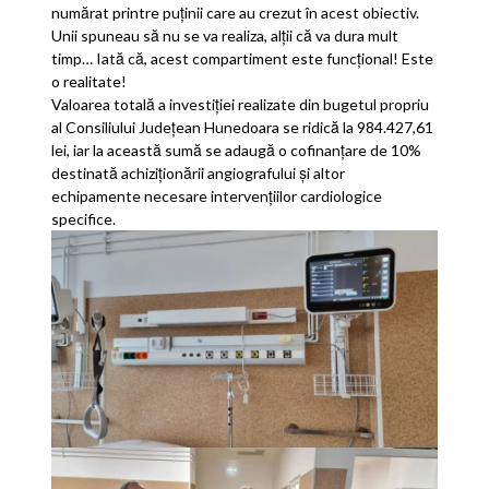
numărat printre puținii care au crezut în acest obiectiv.
Unii spuneau să nu se va realiza, alții că va dura mult
timp… Iată că, acest compartiment este funcțional! Este
o realitate!
Valoarea totală a investiției realizate din bugetul propriu
al Consiliului Județean Hunedoara se ridică la 984.427,61
lei, iar la această sumă se adaugă o cofinanțare de 10%
destinată achiziționării angiografului și altor
echipamente necesare intervențiilor cardiologice
specifice.