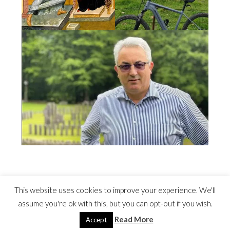
This website uses cookies to improve your experience. We'll
assume you're ok with this, but you can opt-out if you wish.
Read More
©2022 Costel Avram
Accept