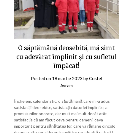
O săptămână deosebită, mă simt
cu adevărat împlinit și cu sufletul
împăcat!
Posted on
18 martie 2023
by
Costel
Avram
Încheiem, calendaristic, o săptămână care mi-a adus
satisfacții deosebite, satisfacția datoriei împlinite, a
promisiunilor onorate, dar mult mai mult decât atât –
satisfacția că am făcut ceva pentru oameni, ceva
important pentru sănătatea lor, care va rămâne dincolo
de orice alte considerente politice sau de altă natură!