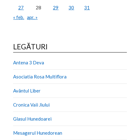
27
28
29
30
31
« feb.
apr. »
LEGĂTURI
Antena 3 Deva
Asociatia Rosa Multiflora
Avântul Liber
Cronica Vaii Jiului
Glasul Hunedoarei
Mesagerul Hunedorean