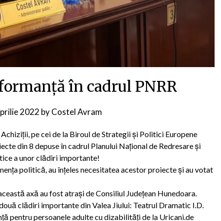
rformanță în cadrul PNRR
prilie 2022
by
Costel Avram
la Achiziții, pe cei de la Biroul de Strategii și Politici Europene
ecte din 8 depuse în cadrul Planului Național de Redresare și
tice a unor clădiri importante!
tenența politică, au înțeles necesitatea acestor proiecte și au votat
această axă au fost atrași de Consiliul Județean Hunedoara.
ouă clădiri importante din Valea Jiului: Teatrul Dramatic I.D.
ență pentru persoanele adulte cu dizabilități de la Uricani.de