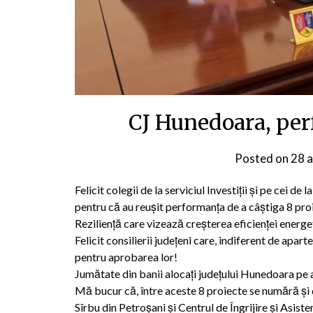
CJ Hunedoara, pe
Posted on
28 a
Felicit colegii de la serviciul Investiții și pe cei de 
pentru că au reușit performanța de a câștiga 8 proi
Reziliență care vizează creșterea eficienței energe
Felicit consilierii județeni care, indiferent de apar
pentru aprobarea lor!
Jumătate din banii alocați județului Hunedoara pe 
Mă bucur că, între aceste 8 proiecte se numără și d
Sîrbu din Petroșani și Centrul de Îngrijire și Asist