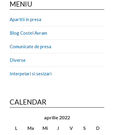
MENIU
Aparitii in presa
Blog Costel Avram
Comunicate de presa
Diverse
Interpelari si sesizari
CALENDAR
aprilie 2022
L
Ma
Mi
J
V
S
D