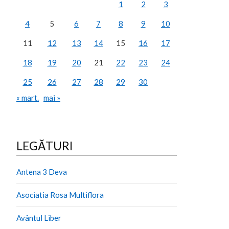
1
2
3
4
5
6
7
8
9
10
11
12
13
14
15
16
17
18
19
20
21
22
23
24
25
26
27
28
29
30
« mart.
mai »
LEGĂTURI
Antena 3 Deva
Asociatia Rosa Multiflora
Avântul Liber