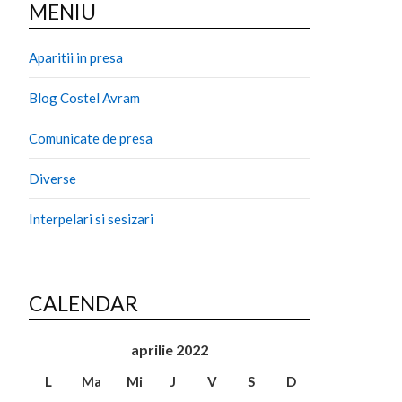
MENIU
Aparitii in presa
Blog Costel Avram
Comunicate de presa
Diverse
Interpelari si sesizari
CALENDAR
aprilie 2022
L
Ma
Mi
J
V
S
D