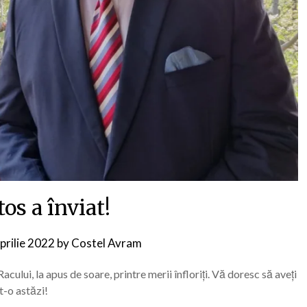
tos a înviat!
prilie 2022
by
Costel Avram
cului, la apus de soare, printre merii înfloriți. Vă doresc să aveți
t-o astăzi!