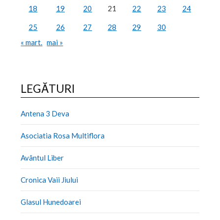
18
19
20
21
22
23
24
25
26
27
28
29
30
« mart.
mai »
LEGĂTURI
Antena 3 Deva
Asociatia Rosa Multiflora
Avântul Liber
Cronica Vaii Jiului
Glasul Hunedoarei