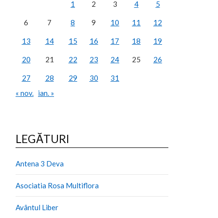
1
2
3
4
5
6
7
8
9
10
11
12
13
14
15
16
17
18
19
20
21
22
23
24
25
26
27
28
29
30
31
« nov.
ian. »
LEGĂTURI
Antena 3 Deva
Asociatia Rosa Multiflora
Avântul Liber