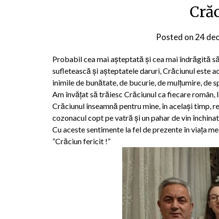
Crăc
Posted on
24 de
Probabil cea mai așteptată și cea mai îndrăgită să
sufletească și așteptatele daruri, Crăciunul este 
inimile de bunătate, de bucurie, de mulțumire, de s
Am învățat să trăiesc Crăciunul ca fiecare român, la
Crăciunul înseamnă pentru mine, în același timp, res
cozonacul copt pe vatră și un pahar de vin închinat 
Cu aceste sentimente la fel de prezente în viața mea
”Crăciun fericit !”