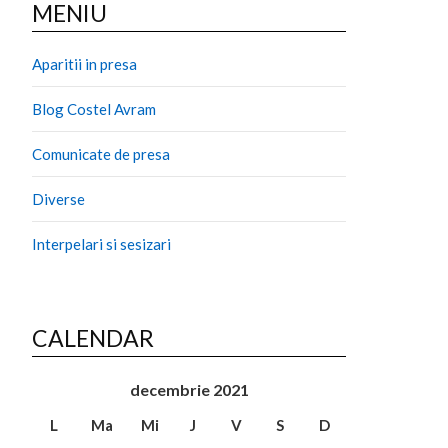
MENIU
Aparitii in presa
Blog Costel Avram
Comunicate de presa
Diverse
Interpelari si sesizari
CALENDAR
decembrie 2021
L
Ma
Mi
J
V
S
D