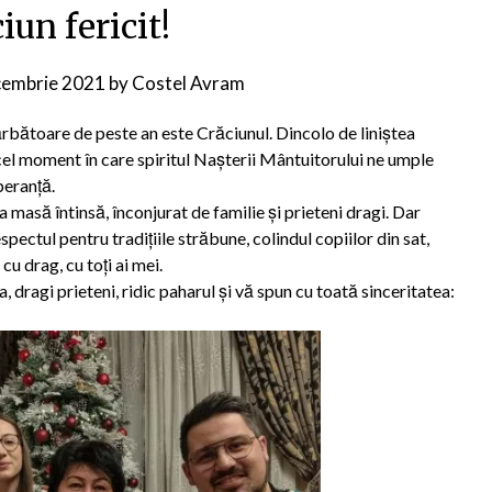
iun fericit!
cembrie 2021
by
Costel Avram
rbătoare de peste an este Crăciunul. Dincolo de liniștea
acel moment în care spiritul Nașterii Mântuitorului ne umple
peranță.
 masă întinsă, înconjurat de familie și prieteni dragi. Dar
pectul pentru tradițiile străbune, colindul copiilor din sat,
cu drag, cu toți ai mei.
, dragi prieteni, ridic paharul și vă spun cu toată sinceritatea: