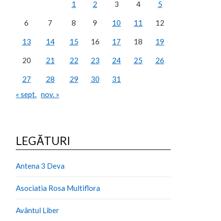
1
2
3
4
5
6
7
8
9
10
11
12
13
14
15
16
17
18
19
20
21
22
23
24
25
26
27
28
29
30
31
« sept.
nov. »
LEGĂTURI
Antena 3 Deva
Asociatia Rosa Multiflora
Avântul Liber