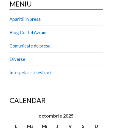
MENIU
Aparitii in presa
Blog Costel Avram
Comunicate de presa
Diverse
Interpelari si sesizari
CALENDAR
octombrie 2025
L
Ma
Mi
J
V
S
D