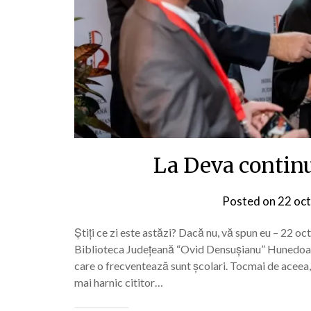
La Deva continu
Posted on
22 oc
Știți ce zi este astăzi? Dacă nu, vă spun eu – 22 oc
Biblioteca Județeană “Ovid Densușianu” Hunedoara
care o frecventează sunt școlari. Tocmai de aceea,
mai harnic cititor…