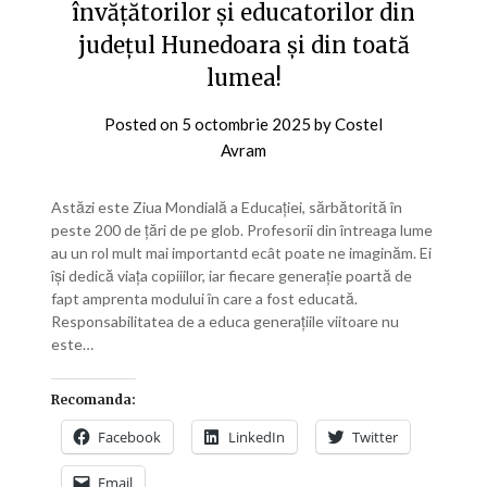
învățătorilor și educatorilor din
județul Hunedoara și din toată
lumea!
Posted on
5 octombrie 2025
by
Costel
Avram
Astăzi este Ziua Mondială a Educației, sărbătorită în
peste 200 de țări de pe glob. Profesorii din întreaga lume
au un rol mult mai importantd ecât poate ne imaginăm. Ei
își dedică viața copiiilor, iar fiecare generație poartă de
fapt amprenta modului în care a fost educată.
Responsabilitatea de a educa generațiile viitoare nu
este…
Recomanda:
Facebook
LinkedIn
Twitter
Email