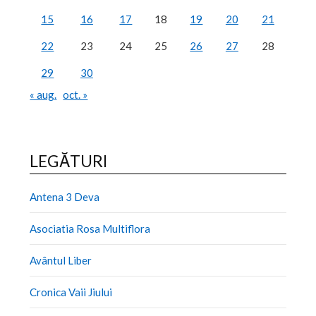
15
16
17
18
19
20
21
22
23
24
25
26
27
28
29
30
« aug.
oct. »
LEGĂTURI
Antena 3 Deva
Asociatia Rosa Multiflora
Avântul Liber
Cronica Vaii Jiului