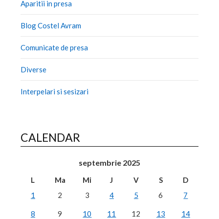
Aparitii in presa
Blog Costel Avram
Comunicate de presa
Diverse
Interpelari si sesizari
CALENDAR
septembrie 2025
L
Ma
Mi
J
V
S
D
1
2
3
4
5
6
7
8
9
10
11
12
13
14