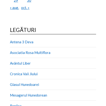
29
30
« aug.
oct. »
LEGĂTURI
Antena 3 Deva
Asociatia Rosa Multiflora
Avântul Liber
Cronica Vaii Jiului
Glasul Hunedoarei
Mesagerul Hunedorean
Replica