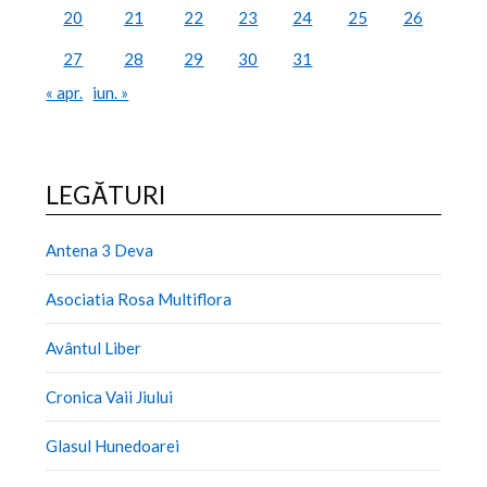
20
21
22
23
24
25
26
27
28
29
30
31
« apr.
iun. »
LEGĂTURI
Antena 3 Deva
Asociatia Rosa Multiflora
Avântul Liber
Cronica Vaii Jiului
Glasul Hunedoarei