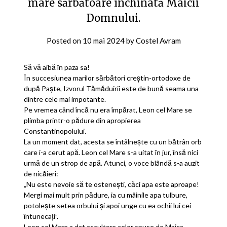
mare sărbătoare închinată Maicii
Domnului.
Posted on
10 mai 2024
by
Costel Avram
Să vă aibă în paza sa!
În succesiunea marilor sărbători creștin-ortodoxe de
după Paște, Izvorul Tămăduirii este de bună seama una
dintre cele mai impotante.
Pe vremea când încă nu era împărat, Leon cel Mare se
plimba printr-o pădure din apropierea
Constantinopolului.
La un moment dat, acesta se întâlnește cu un bătrân orb
care i-a cerut apă. Leon cel Mare s-a uitat în jur, însă nici
urmă de un strop de apă. Atunci, o voce blândă s-a auzit
de nicăieri:
„Nu este nevoie să te osteneşti, căci apa este aproape!
Mergi mai mult prin pădure, ia cu mâinile apa tulbure,
potoleşte setea orbului şi apoi unge cu ea ochii lui cei
întunecaţi”.
Leon cel Mare a dat ascultare celor spuse de Maica