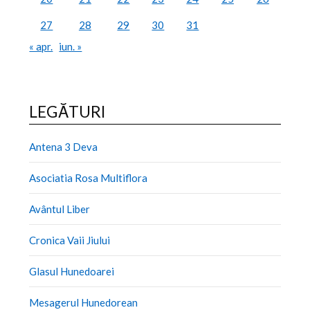
27
28
29
30
31
« apr.
iun. »
LEGĂTURI
Antena 3 Deva
Asociatia Rosa Multiflora
Avântul Liber
Cronica Vaii Jiului
Glasul Hunedoarei
Mesagerul Hunedorean