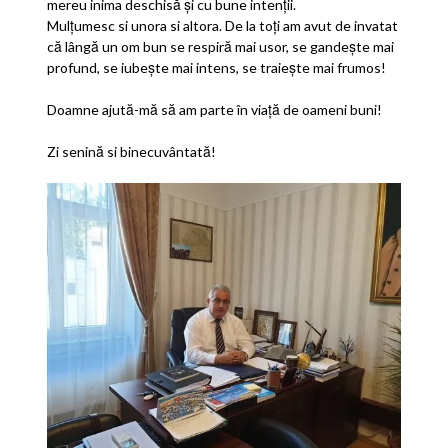
mereu inima deschisă şi cu bune intenții.
Mulțumesc si unora si altora. De la toți am avut de invatat
că lângă un om bun se respiră mai usor, se gandește mai
profund, se iubește mai intens, se traiește mai frumos!
Doamne ajută-mă să am parte în viață de oameni buni!
Zi senină si binecuvântată!