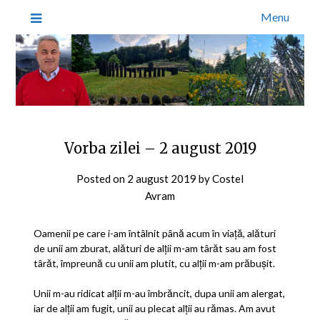
Menu
Vorba zilei – 2 august 2019
Posted on
2 august 2019
by
Costel
Avram
Oamenii pe care i-am întâlnit până acum în viață, alături
de unii am zburat, alături de alţii m-am târăt sau am fost
târăt, împreună cu unii am plutit, cu alții m-am prăbușit.
Unii m-au ridicat alții m-au îmbrăncit, dupa unii am alergat,
iar de alții am fugit, unii au plecat alții au rămas. Am avut