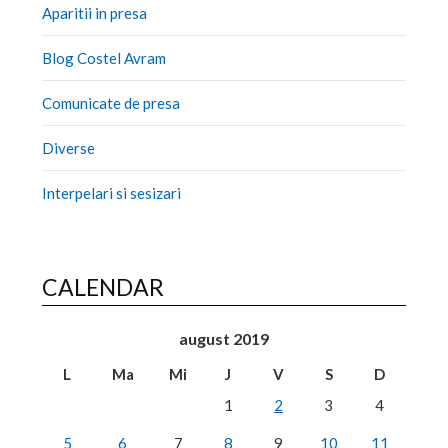
Aparitii in presa
Blog Costel Avram
Comunicate de presa
Diverse
Interpelari si sesizari
CALENDAR
august 2019
L
Ma
Mi
J
V
S
D
1
2
3
4
5
6
7
8
9
10
11