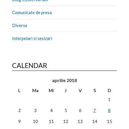
Comunicate de presa
Diverse
Interpelari si sesizari
CALENDAR
aprilie 2018
L
Ma
Mi
J
V
S
D
1
2
3
4
5
6
7
8
9
10
11
12
13
14
15