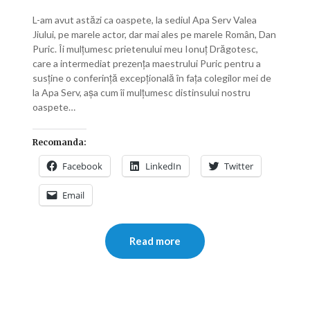
L-am avut astăzi ca oaspete, la sediul Apa Serv Valea
Jiului, pe marele actor, dar mai ales pe marele Român, Dan
Puric. Îi mulțumesc prietenului meu Ionuț Drăgotesc,
care a intermediat prezența maestrului Puric pentru a
susține o conferință excepțională în fața colegilor mei de
la Apa Serv, așa cum îi mulțumesc distinsului nostru
oaspete…
Recomanda:
Facebook
LinkedIn
Twitter
Email
Read more