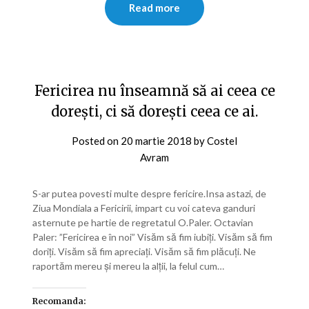
Read more
Fericirea nu înseamnă să ai ceea ce
doreşti, ci să doreşti ceea ce ai.
Posted on
20 martie 2018
by
Costel
Avram
S-ar putea povesti multe despre fericire.Insa astazi, de
Ziua Mondiala a Fericirii, impart cu voi cateva ganduri
asternute pe hartie de regretatul O.Paler. Octavian
Paler: ”Fericirea e în noi” Visăm să fim iubiţi. Visăm să fim
doriţi. Visăm să fim apreciaţi. Visăm să fim plăcuţi. Ne
raportăm mereu şi mereu la alţii, la felul cum…
Recomanda: