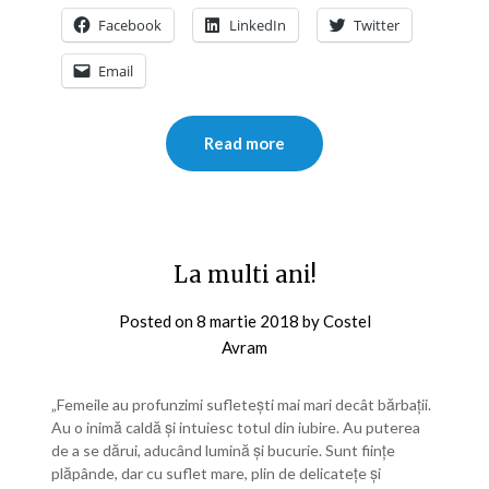
Facebook
LinkedIn
Twitter
Email
Read more
La multi ani!
Posted on
8 martie 2018
by
Costel
Avram
„Femeile au profunzimi sufleteşti mai mari decât bărbaţii.
Au o inimă caldă şi intuiesc totul din iubire. Au puterea
de a se dărui, aducând lumină şi bucurie. Sunt fiinţe
plăpânde, dar cu suflet mare, plin de delicateţe şi