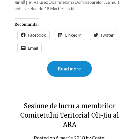
gingăşie”. Va urez Doamnelor si Domnisoarelor „La multi
ani!”, iar ziua de ” 8 Martie”, sa fie…
Recomanda:
Facebook
LinkedIn
Twitter
Email
Read more
Sesiune de lucru a membrilor
Comitetului Teritorial Olt-Jiu al
ARA
Posted on
6 martie 2018
by
Costel