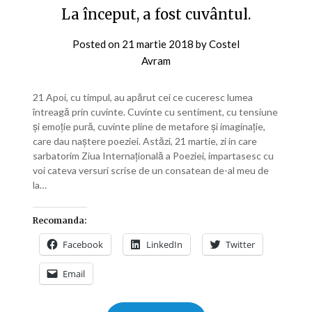
La început, a fost cuvântul.
Posted on
21 martie 2018
by
Costel
Avram
21 Apoi, cu timpul, au apărut cei ce cuceresc lumea
întreagă prin cuvinte. Cuvinte cu sentiment, cu tensiune
şi emoţie pură, cuvinte pline de metafore şi imaginaţie,
care dau naştere poeziei. Astăzi, 21 martie, zi in care
sarbatorim Ziua Internaţională a Poeziei, impartasesc cu
voi cateva versuri scrise de un consatean de-al meu de
la…
Recomanda:
Facebook
LinkedIn
Twitter
Email