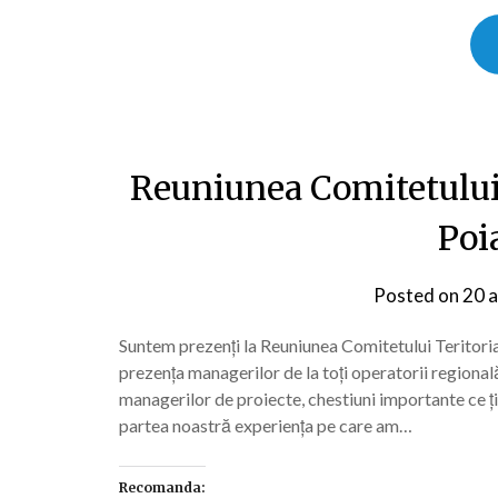
Reuniunea Comitetului T
Poi
Posted on
20 a
Suntem prezenți la Reuniunea Comitetului Teritoria
prezența managerilor de la toți operatorii regional
managerilor de proiecte, chestiuni importante ce ț
partea noastră experiența pe care am…
Recomanda: