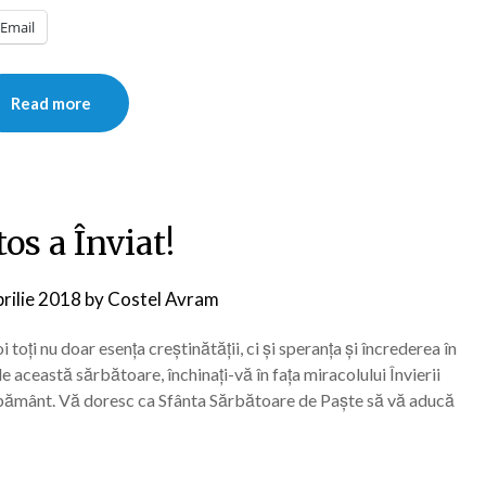
Email
Read more
tos a Înviat!
prilie 2018
by
Costel Avram
toți nu doar esența creștinătății, ci și speranța și încrederea în
de această sărbătoare, închinați-vă în fața miracolului Învierii
e pământ. Vă doresc ca Sfânta Sărbătoare de Paște să vă aducă