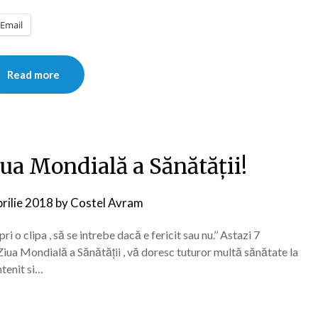
Email
Read more
iua Mondială a Sănătăţii!
prilie 2018
by
Costel Avram
ri o clipa , să se intrebe dacă e fericit sau nu.’’ Astazi 7
iua Mondială a Sănătăţii , vă doresc tuturor multă sănătate la
ntenit si…