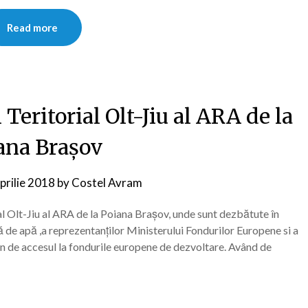
Read more
eritorial Olt-Jiu al ARA de la
ana Brașov
prilie 2018
by
Costel Avram
l Olt-Jiu al ARA de la Poiana Brașov, unde sunt dezbătute în
ă de apă ,a reprezentanților Ministerului Fondurilor Europene si a
in de accesul la fondurile europene de dezvoltare. Având de