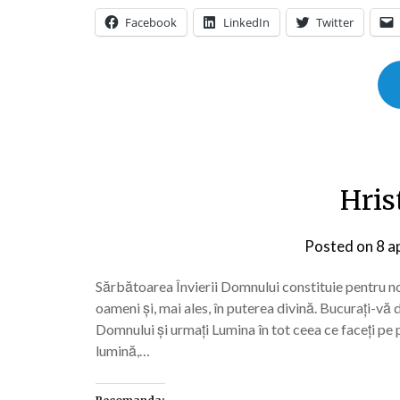
Facebook
LinkedIn
Twitter
Hris
Posted on
8 a
Sărbătoarea Învierii Domnului constituie pentru noi 
oameni și, mai ales, în puterea divină. Bucurați-vă 
Domnului și urmați Lumina în tot ceea ce faceți p
lumină,…