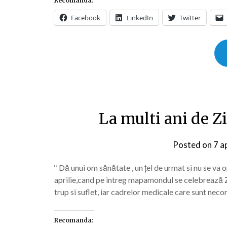
Recomanda:
Facebook
LinkedIn
Twitter
La multi ani de Z
Posted on
7 a
‘’ Dă unui om sănătate , un țel de urmat si nu se va op
aprilie,cand pe intreg mapamondul se celebrează Z
trup si suflet, iar cadrelor medicale care sunt neco
Recomanda: