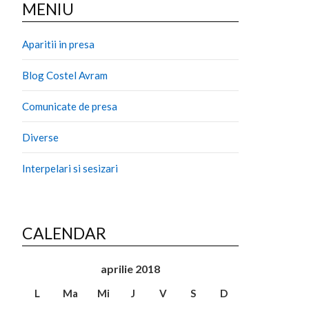
MENIU
Aparitii in presa
Blog Costel Avram
Comunicate de presa
Diverse
Interpelari si sesizari
CALENDAR
aprilie 2018
L
Ma
Mi
J
V
S
D