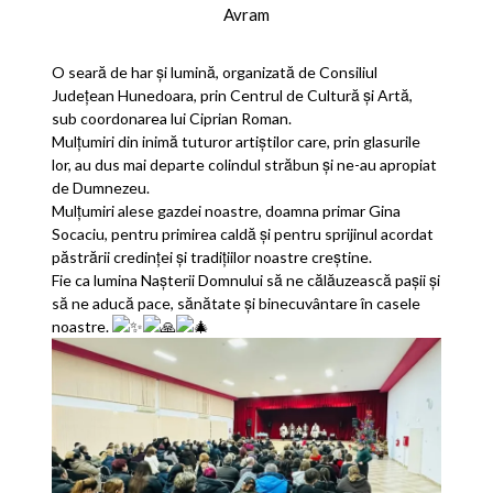
Avram
O seară de har și lumină, organizată de Consiliul
Județean Hunedoara, prin Centrul de Cultură și Artă,
sub coordonarea lui Ciprian Roman.
Mulțumiri din inimă tuturor artiștilor care, prin glasurile
lor, au dus mai departe colindul străbun și ne-au apropiat
de Dumnezeu.
Mulțumiri alese gazdei noastre, doamna primar Gina
Socaciu, pentru primirea caldă și pentru sprijinul acordat
păstrării credinței și tradițiilor noastre creștine.
Fie ca lumina Nașterii Domnului să ne călăuzească pașii și
să ne aducă pace, sănătate și binecuvântare în casele
noastre.