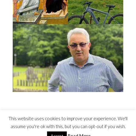
This website uses cookies to improve your experience. We'll
assume you're ok with this, but you can opt-out if you wish.
Read More
©2022 Costel Avram