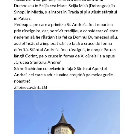
Dumnezeu în Sciția cea Mare, Sciția Mică (Dobrogea), în
Sinopi, în Miotia, s-a întors în Tracia și și-a găsit sfârșitul
în Patras.
Pedeapsa pe care a primit-o Sf. Andrei a fost moartea
prin răstignire, dar, potrivit tradiției, a considerat că este
nedemn să fie răstignit la fel ca Domnul Dumnezeul său,
astfel încât el a implorat să i se facă o cruce de forma
diferită. Sfântul Andrei a fost răstignit, în orașul Patras,
lângă Corint, pe o cruce în forma de X, căreia i s-a spus
„Crucea Sfântului Andrei”
Să ne închinăm cu evlavie în fața Sfântului Apostol
Andrei, cel care a adus lumina creștină pe meleagurile
noastre!
Zi binecuvântată!