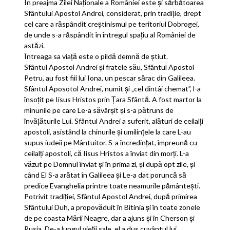
În preajma Zilei Naționale a României este și sărbătoarea
Sfântului Apostol Andrei, considerat, prin tradiție, drept
cel care a răspândit creștinismul pe teritoriul Dobrogei,
de unde s-a răspândit în întregul spațiu al României de
astăzi.
Întreaga sa viață este o pildă demnă de știut.
Sfântul Apostol Andrei și fratele său, Sfântul Apostol
Petru, au fost fiii lui Iona, un pescar sărac din Galileea.
Sfântul Aposotol Andrei, numit și „cel dintâi chemat”, l-a
însoțit pe Iisus Hristos prin Țara Sfântă. A fost martor la
minunile pe care Le-a săvârșit și s-a pătruns de
învățăturile Lui. Sfântul Andrei a suferit, alături de ceilalți
apostoli, asistând la chinurile și umilințele la care L-au
supus iudeii pe Mântuitor. S-a încredințat, împreună cu
ceilalți apostoli, că Iisus Hristos a înviat din morți. L-a
văzut pe Domnul înviat și în prima zi, și după opt zile, și
când El S-a arătat în Galileea și Le-a dat poruncă să
predice Evanghelia printre toate neamurile pământești.
Potrivit tradiției, Sfântul Apostol Andrei, după primirea
Sfântului Duh, a propovăduit în Bitinia și în toate zonele
de pe coasta Mării Neagre, dar a ajuns și în Cherson și
Rusia. De-a lungul vieții sale, el a dus cuvântul lui