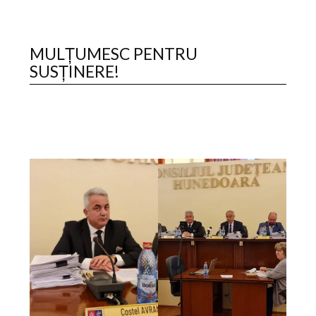
MULȚUMESC PENTRU
SUSȚINERE!