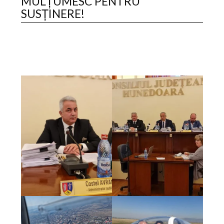
MULȚUMESC PENTRU
SUSȚINERE!