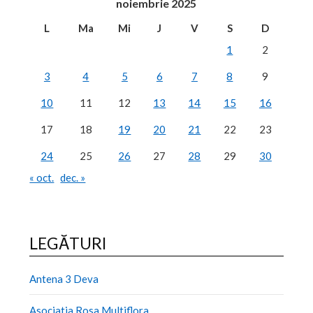
noiembrie 2025
L
Ma
Mi
J
V
S
D
1
2
3
4
5
6
7
8
9
10
11
12
13
14
15
16
17
18
19
20
21
22
23
24
25
26
27
28
29
30
« oct.
dec. »
LEGĂTURI
Antena 3 Deva
Asociatia Rosa Multiflora