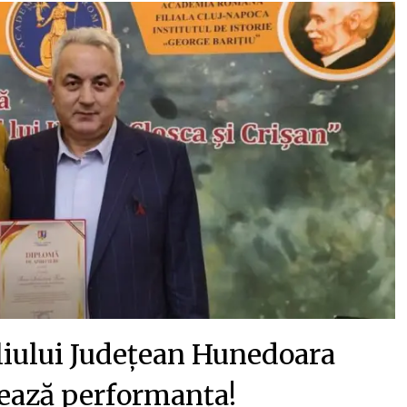
liului Județean Hunedoara
ază performanța!