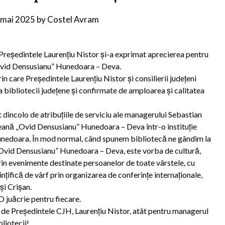
 mai 2025
by
Costel Avram
 Președintele Laurențiu Nistor și-a exprimat aprecierea pentru
Ovid Densusianu” Hunedoara – Deva.
 care Președintele Laurențiu Nistor și consilierii județeni
 bibliotecii județene și confirmate de amploarea și calitatea
 dincolo de atribuțiile de serviciu ale managerului Sebastian
țeană „Ovid Densusianu” Hunedoara – Deva într-o instituție
 Hunedoara. În mod normal, când spunem bibliotecă ne gândim la
 „Ovid Densusianu” Hunedoara – Deva, este vorba de cultură,
prin evenimente destinate persoanelor de toate vârstele, cu
iințifică de vârf prin organizarea de conferințe internaționale,
și Crișan.
O juăcrie pentru fiecare.
 de Președintele CJH, Laurențiu Nistor, atât pentru managerul
bliotecii!