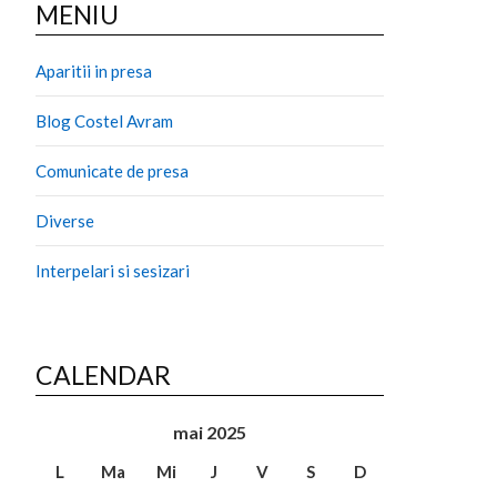
MENIU
Aparitii in presa
Blog Costel Avram
Comunicate de presa
Diverse
Interpelari si sesizari
CALENDAR
mai 2025
L
Ma
Mi
J
V
S
D