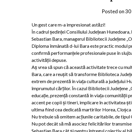
Posted on
30
Un gest care m-a impresionat astăzi!
În cadrul ședinței Consiliului Județean Hunedoara,
Sebastian Bara, managerul Bibliotecii Județene „
Diploma înmânată d-lui Bara este practic modul prin
confirmă performanțele profesionale puse în slujba
activității depuse.
Aș vrea să spun că această activitate trece cu mult
Bara, care a reușit să transforme Biblioteca Jude
extrem de prezentă în viața culturală a județului
împrumutul cărților. În cazul Bibliotecii Județene
educație, prezență constantă în viața comunității 
accent pe copii și tineri, implicare în activitatea șt
ultima fiind cea dedicată martirilor Horea, Cloșca 
Nu trebuie să omitem acțiunile caritabile, de tipul 
Nu pot decât să mă asociez felicitărilor transmise
Sebastian Bara cât și pentru întregul colectiv al bi