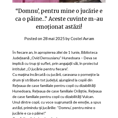
“Domnu’, pentru mine o jucărie e
ca o pâine…” Aceste cuvinte m-au
emoționat astăzi!
Posted on
28 mai 2025
by
Costel Avram
În fiecare an, în apropierea zilei de 1 Iunie, Biblioteca
Județeană „Ovid Densusianu” Hunedoara – Deva se
implică cu trup și suflet, prin angajații săi, în proiectul
intitulat „O jucărie pentru fiecare”.
Cu mașina încărcată cu jucării, caravana o pornește la
drum și străbate tot județul, ajungând la copiii din
Rețeaua de case familiale pentru copii cu dizabilități
Hunedoara, Rețeaua de case familiale Orăștie, Rețeaua
de case familiale pentru copii cu dizabilități Vulcan.
Unul dintre copii, cu voce sugrumată de emoție, a spus
astăzi, primindu-și jucăriile: “Domnu’, pentru mine o
jucărie e ca o pâine!”