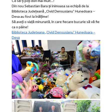
Ce să-ți poți dori mai mult…!
Din nou Sebastian Bara și inimoasa sa echipă de la
Biblioteca Județeană „Ovid Densusianu” Hunedoara –
Deva au fost la înălțime!
Să aveți o viață minunată, în care fiecare bucurie să vă fie
ca o pâine!
Biblioteca Judeteana „Ovid Densusianu” Hunedoara –
Deva