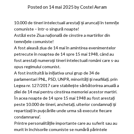
Posted on
14 mai 2025
by
Costel Avram
10.000 de tineri intelectuali arestați și aruncați în temnițe
comuniste – într-o singură noapte!
Astăzi este Ziua națională de cinstire a martirilor din
temnițele comuniste!
A fost aleasă ziua de 14 mai în amintirea evenimentelor
petrecute în noaptea de 14 spre 15 mai 1948, când au
fost arestați numeroși tineri intelectuali români care s-au
opus regimului comunist.
A fost instituită la inițiativa unui grup de 34 de
parlamentari PNL, PSD, UNPR, minorități și neafiliați, prin
Legea nr. 127/2017 care stabilește sărbătorirea anuală a
zilei de 14 mai pentru cinstirea memoriei acestor martiri.
În acea noapte de 14 spre 15 mai 1948 au fost arestați
peste 10.000 de tineri, anchetați, ulterior condamnați și
repartizați în pușcăriile unde urma să execute fiecare
condamnarea”.
Printre personalitățile importante care au suferit sau au
murit în închisorile comuniste se numără părintele