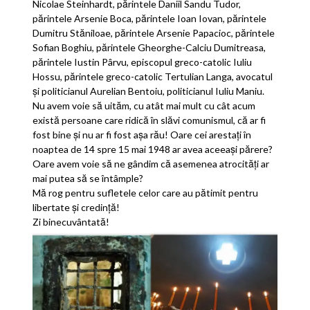
Nicolae Steinhardt, părintele Daniil Sandu Tudor,
părintele Arsenie Boca, părintele Ioan Iovan, părintele
Dumitru Stăniloae, părintele Arsenie Papacioc, părintele
Sofian Boghiu, părintele Gheorghe-Calciu Dumitreasa,
părintele Iustin Pârvu, episcopul greco-catolic Iuliu
Hossu, părintele greco-catolic Tertulian Langa, avocatul
şi politicianul Aurelian Bentoiu, politicianul Iuliu Maniu.
Nu avem voie să uităm, cu atât mai mult cu cât acum
există persoane care ridică în slăvi comunismul, că ar fi
fost bine și nu ar fi fost așa rău! Oare cei arestați în
noaptea de 14 spre 15 mai 1948 ar avea aceeași părere?
Oare avem voie să ne gândim că asemenea atrocități ar
mai putea să se întâmple?
Mă rog pentru sufletele celor care au pătimit pentru
libertate și credință!
Zi binecuvântată!