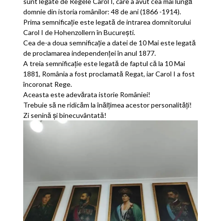
sunt legate de Regele Carol I, care a avut cea mai lungă
domnie din istoria românilor: 48 de ani (1866 -1914).
Prima semnificație este legată de intrarea domnitorului
Carol I de Hohenzollern în București.
Cea de-a doua semnificație a datei de 10 Mai este legată
de proclamarea independenței în anul 1877.
A treia semnificație este legată de faptul că la 10 Mai
1881, România a fost proclamată Regat, iar Carol I a fost
încoronat Rege.
Aceasta este adevărata istorie României!
Trebuie să ne ridicăm la înălțimea acestor personalități!
Zi senină și binecuvântată!