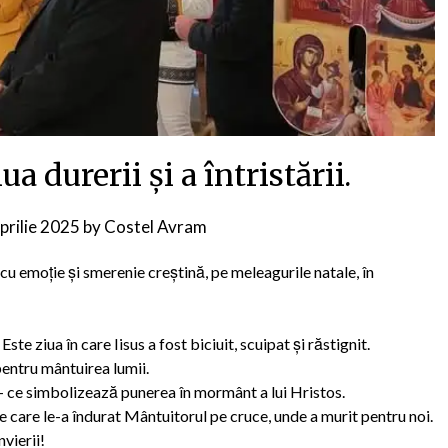
 durerii și a întristării.
prilie 2025
by
Costel Avram
cu emoție și smerenie creștină, pe meleagurile natale, în
ste ziua în care Iisus a fost biciuit, scuipat şi răstignit.
pentru mântuirea lumii.
– ce simbolizează punerea în mormânt a lui Hristos.
e care le-a îndurat Mântuitorul pe cruce, unde a murit pentru noi.
vierii!