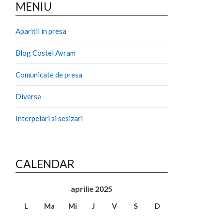
MENIU
Aparitii in presa
Blog Costel Avram
Comunicate de presa
Diverse
Interpelari si sesizari
CALENDAR
aprilie 2025
L
Ma
Mi
J
V
S
D