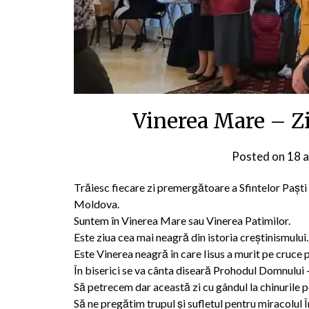
Vinerea Mare – Ziua
Posted on
18 a
Trăiesc fiecare zi premergătoare a Sfintelor Paști 
Moldova.
Suntem în Vinerea Mare sau Vinerea Patimilor.
Este ziua cea mai neagră din istoria creştinismului. E
Este Vinerea neagră în care Iisus a murit pe cruce 
În biserici se va cânta diseară Prohodul Domnului 
Să petrecem dar această zi cu gândul la chinurile p
Să ne pregătim trupul și sufletul pentru miracolul În