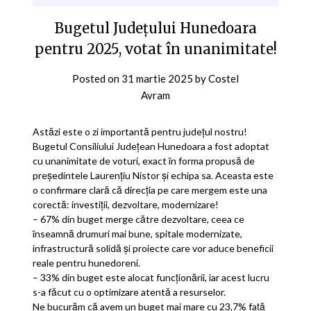
Bugetul Județului Hunedoara
pentru 2025, votat în unanimitate!
Posted on
31 martie 2025
by
Costel
Avram
Astăzi este o zi importantă pentru județul nostru!
Bugetul Consiliului Județean Hunedoara a fost adoptat
cu unanimitate de voturi, exact în forma propusă de
președintele Laurențiu Nistor și echipa sa. Aceasta este
o confirmare clară că direcția pe care mergem este una
corectă: investiții, dezvoltare, modernizare!
– 67% din buget merge către dezvoltare, ceea ce
înseamnă drumuri mai bune, spitale modernizate,
infrastructură solidă și proiecte care vor aduce beneficii
reale pentru hunedoreni.
– 33% din buget este alocat funcționării, iar acest lucru
s-a făcut cu o optimizare atentă a resurselor.
Ne bucurăm că avem un buget mai mare cu 23,7% față