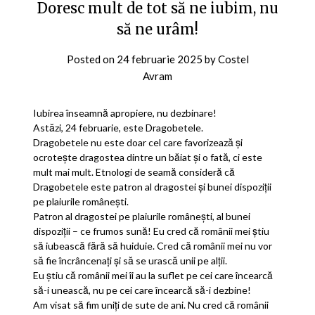
Doresc mult de tot să ne iubim, nu
să ne urâm!
Posted on
24 februarie 2025
by
Costel
Avram
Iubirea înseamnă apropiere, nu dezbinare!
Astăzi, 24 februarie, este Dragobetele.
Dragobetele nu este doar cel care favorizează și
ocrotește dragostea dintre un băiat și o fată, ci este
mult mai mult. Etnologi de seamă consideră că
Dragobetele este patron al dragostei și bunei dispoziții
pe plaiurile românești.
Patron al dragostei pe plaiurile românești, al bunei
dispoziții – ce frumos sună! Eu cred că românii mei știu
să iubească fără să huiduie. Cred că românii mei nu vor
să fie încrâncenați și să se urască unii pe alții.
Eu știu că românii mei îi au la suflet pe cei care încearcă
să-i unească, nu pe cei care încearcă să-i dezbine!
Am visat să fim uniți de sute de ani. Nu cred că românii