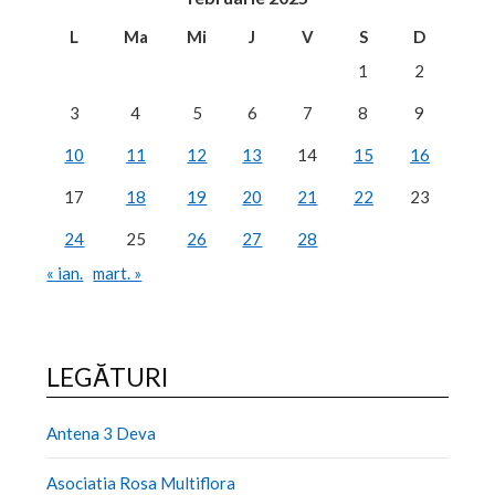
L
Ma
Mi
J
V
S
D
1
2
3
4
5
6
7
8
9
10
11
12
13
14
15
16
17
18
19
20
21
22
23
24
25
26
27
28
« ian.
mart. »
LEGĂTURI
Antena 3 Deva
Asociatia Rosa Multiflora