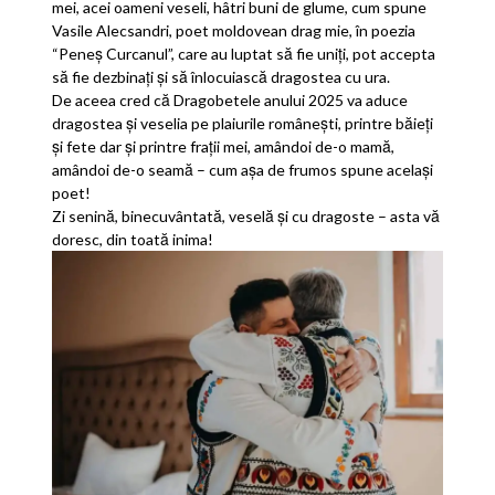
mei, acei oameni veseli, hâtri buni de glume, cum spune
Vasile Alecsandri, poet moldovean drag mie, în poezia
“Peneș Curcanul”, care au luptat să fie uniți, pot accepta
să fie dezbinați și să înlocuiască dragostea cu ura.
De aceea cred că Dragobetele anului 2025 va aduce
dragostea și veselia pe plaiurile românești, printre băieți
și fete dar și printre frații mei, amândoi de-o mamă,
amândoi de-o seamă – cum așa de frumos spune același
poet!
Zi senină, binecuvântată, veselă și cu dragoste – asta vă
doresc, din toată inima!