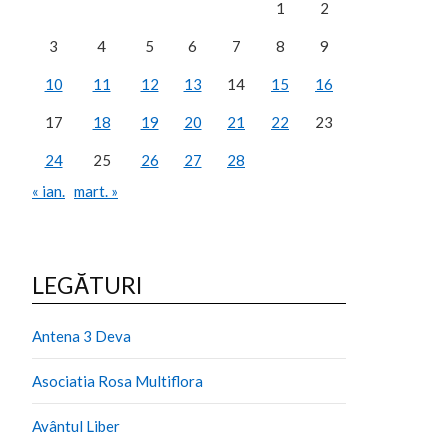
1
2
3
4
5
6
7
8
9
10
11
12
13
14
15
16
17
18
19
20
21
22
23
24
25
26
27
28
« ian.
mart. »
LEGĂTURI
Antena 3 Deva
Asociatia Rosa Multiflora
Avântul Liber