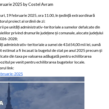
bruarie 2025
by
Costel Avram
ri, 19 februarie 2025, ora 11.00, în ședință extraordinară
orul proiect al ordinii de zi:
ii pe unități administrativ-teritoriale a sumelor defalcate din
elilor privind drumurile județene și comunale, alocate județului
 2026-2028;
ăți administrativ-teritoriale a sumei de 43.654,00 mii lei, sumă
 estimat a fi încasat la bugetul de stat pe anul 2025 precum și
alcate din taxa pe valoarea adăugată pentru echilibrarea
ozitul pe venit pentru echilibrarea bugetelor locale.
rul link:
ebruarie-2025