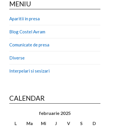
MENIU
Aparitii in presa
Blog Costel Avram
Comunicate de presa
Diverse
Interpelari si sesizari
CALENDAR
februarie 2025
L
Ma
Mi
J
V
S
D