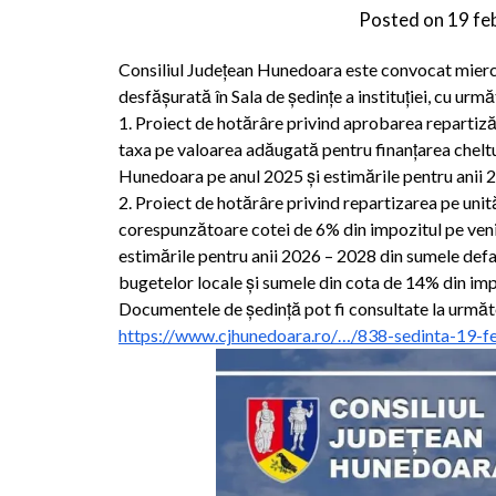
Posted on
19 fe
Consiliul Județean Hunedoara este convocat miercu
desfășurată în Sala de ședințe a instituției, cu următ
1. Proiect de hotărâre privind aprobarea repartizăr
taxa pe valoarea adăugată pentru finanțarea cheltui
Hunedoara pe anul 2025 și estimările pentru anii
2. Proiect de hotărâre privind repartizarea pe unit
corespunzătoare cotei de 6% din impozitul pe venit
estimările pentru anii 2026 – 2028 din sumele def
bugetelor locale și sumele din cota de 14% din imp
Documentele de ședință pot fi consultate la următo
https://www.cjhunedoara.ro/…/838-sedinta-19-f