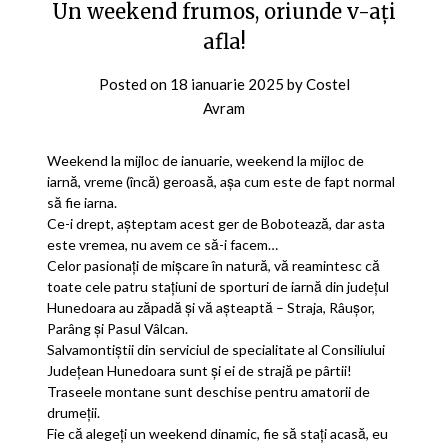
Un weekend frumos, oriunde v-ați
afla!
Posted on
18 ianuarie 2025
by
Costel
Avram
Weekend la mijloc de ianuarie, weekend la mijloc de
iarnă, vreme (încă) geroasă, așa cum este de fapt normal
să fie iarna.
Ce-i drept, așteptam acest ger de Bobotează, dar asta
este vremea, nu avem ce să-i facem…
Celor pasionați de mișcare în natură, vă reamintesc că
toate cele patru stațiuni de sporturi de iarnă din județul
Hunedoara au zăpadă și vă așteaptă – Straja, Râușor,
Parâng și Pasul Vâlcan.
Salvamontiștii din serviciul de specialitate al Consiliului
Județean Hunedoara sunt și ei de strajă pe pârtii!
Traseele montane sunt deschise pentru amatorii de
drumeții.
Fie că alegeți un weekend dinamic, fie să stați acasă, eu