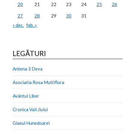
20
21
22
23
24
25
26
27
28
29
30
31
« dec.
feb. »
LEGĂTURI
Antena 3 Deva
Asociatia Rosa Multiflora
Avântul Liber
Cronica Vaii Jiului
Glasul Hunedoarei