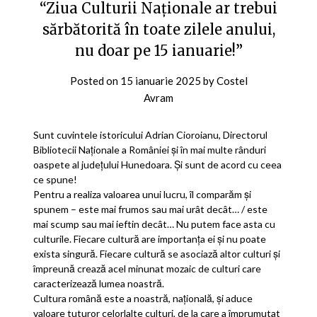
“Ziua Culturii Naționale ar trebui
sărbătorită în toate zilele anului,
nu doar pe 15 ianuarie!”
Posted on
15 ianuarie 2025
by
Costel
Avram
Sunt cuvintele istoricului Adrian Cioroianu, Directorul
Bibliotecii Naționale a României și în mai multe rânduri
oaspete al județului Hunedoara. Și sunt de acord cu ceea
ce spune!
Pentru a realiza valoarea unui lucru, îl comparăm și
spunem – este mai frumos sau mai urât decât… / este
mai scump sau mai ieftin decât… Nu putem face asta cu
culturile. Fiecare cultură are importanța ei și nu poate
exista singură. Fiecare cultură se asociază altor culturi și
împreună crează acel minunat mozaic de culturi care
caracterizează lumea noastră.
Cultura română este a noastră, națională, și aduce
valoare tuturor celorlalte culturi, de la care a împrumutat