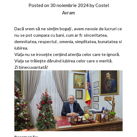
Posted on
30 noiembrie 2024
by
Costel
Avram
Dacă vrem să ne simțim bogați , avem nevoie de lucruri ce
nu se pot cumpara cu bani, cum ar fi: sinceritatea,
demnitatea, respectul , omenia, simplitatea, bunatatea si
iubirea.
Viața nu se irosește cerșind atenția celor care te ignoră.
Viața se trăiește dăruind iubirea celor care o merită.
Zi binecuvantată!