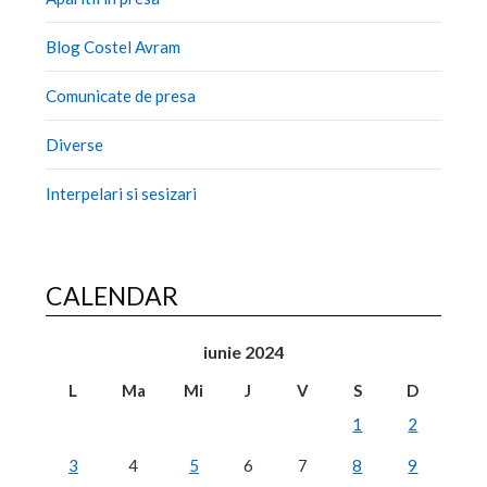
Blog Costel Avram
Comunicate de presa
Diverse
Interpelari si sesizari
CALENDAR
iunie 2024
L
Ma
Mi
J
V
S
D
1
2
3
4
5
6
7
8
9