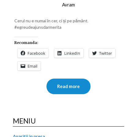
Avram
Cerul nu e numai în cer, ci și pe pământ.
#egreudeajunsdarmerita
Recomanda:
Facebook
LinkedIn
Twitter
Email
Read more
MENIU
Aparitii in presa