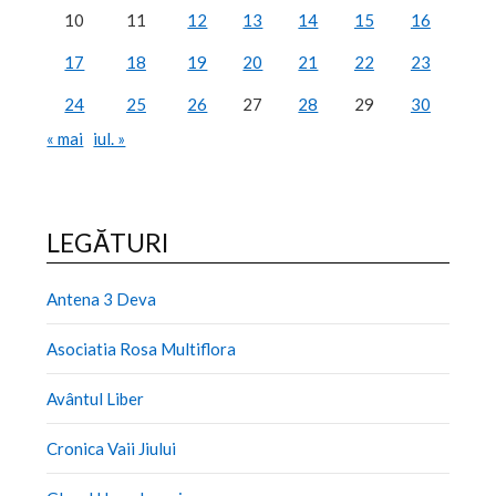
10
11
12
13
14
15
16
17
18
19
20
21
22
23
24
25
26
27
28
29
30
« mai
iul. »
LEGĂTURI
Antena 3 Deva
Asociatia Rosa Multiflora
Avântul Liber
Cronica Vaii Jiului