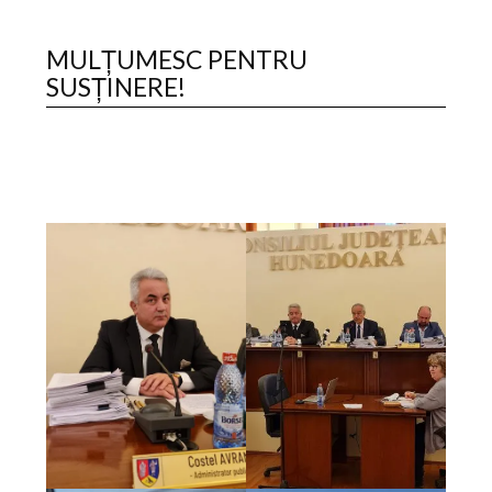
MULȚUMESC PENTRU
SUSȚINERE!