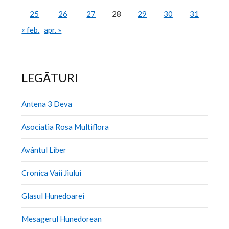
25
26
27
28
29
30
31
« feb.
apr. »
LEGĂTURI
Antena 3 Deva
Asociatia Rosa Multiflora
Avântul Liber
Cronica Vaii Jiului
Glasul Hunedoarei
Mesagerul Hunedorean