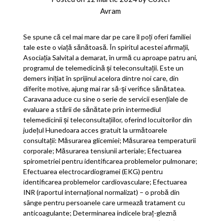
Avram
Se spune că cel mai mare dar pe care îl poți oferi familiei
tale este o viață sănătoasă. În spiritul acestei afirmații,
Asociația Salvital a demarat, în urmă cu aproape patru ani,
programul de telemedicină și teleconsultații. Este un
demers inițiat în sprijinul acelora dintre noi care, din
diferite motive, ajung mai rar să-și verifice sănătatea.
Caravana aduce cu sine o serie de servicii esențiale de
evaluare a stării de sănătate prin intermediul
telemedicinii și teleconsultațiilor, oferind locuitorilor din
județul Hunedoara acces gratuit la următoarele
consultații: Măsurarea glicemiei; Măsurarea temperaturii
corporale; Măsurarea tensiunii arteriale; Efectuarea
spirometriei pentru identificarea problemelor pulmonare;
Efectuarea electrocardiogramei (EKG) pentru
identificarea problemelor cardiovasculare; Efectuarea
INR (raportul internațional normalizat) – o probă din
sânge pentru persoanele care urmează tratament cu
anticoagulante; Determinarea indicele braț-gleznă