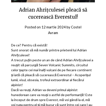
Adrian Ahrițculesei pleacă să
cucerească Everestul!
Posted on
12 martie 2024
by
Costel
Avram
De ce? Pentru că există!
Sunt onorat să mă număr printre prietenii lui Adrian
Ahrițculesei!
A trecut puțin peste un an de când Adrian Ahrițculesei a
reușit să parcurgă Seven Volcanic Summits, circuitul
celor șapte cei mai înalți vulcani de pe fiecare continent
și iată că pleacă să cucerească Everestul – Acoperișul
lumii, visul, obsesia, trofeul extraordinar al fiecărui
alpinist!
Dacă va reuși, Adrian va deveni primul alpinist
hunedorean care va reuși o astfel de performanță! Este
la început de drum spre Everest, mă voi gândi la el, mă
voi ruga pentru el și mă bucur că sunt între cei care l-au