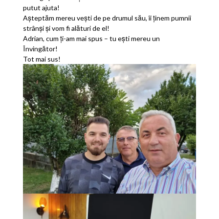
putut ajuta!
Așteptăm mereu vești de pe drumul său, îi ținem pumnii
strânși și vom fi alături de el!
Adrian, cum ți-am mai spus – tu ești mereu un
Învingător!
Tot mai sus!