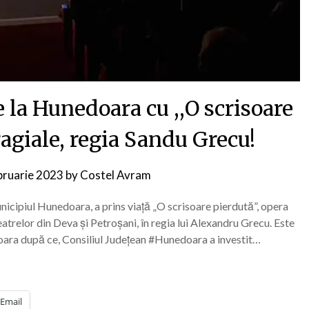
 la Hunedoara cu ,,O scrisoare
ragiale, regia Sandu Grecu!
bruarie 2023
by
Costel Avram
nicipiul Hunedoara, a prins viață „O scrisoare pierdută”, opera
 teatrelor din Deva și Petroșani, în regia lui Alexandru Grecu. Este
oara după ce, Consiliul Județean #Hunedoara a investit…
Email