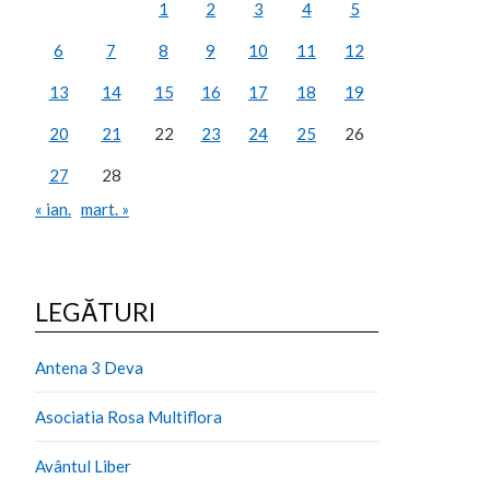
1
2
3
4
5
6
7
8
9
10
11
12
13
14
15
16
17
18
19
20
21
22
23
24
25
26
27
28
« ian.
mart. »
LEGĂTURI
Antena 3 Deva
Asociatia Rosa Multiflora
Avântul Liber