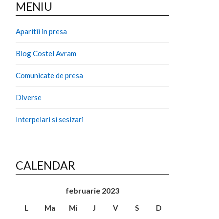
MENIU
Aparitii in presa
Blog Costel Avram
Comunicate de presa
Diverse
Interpelari si sesizari
CALENDAR
februarie 2023
L
Ma
Mi
J
V
S
D