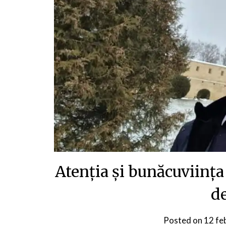
Atenția și bunăcuviinț
de
Posted on
12 fe