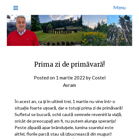
Menu
Prima zi de primăvară!
Posted on
1 martie 2022
by
Costel
Avram
În acest an, ca și în ultimii trei, 1 martie nu vine într-o
situație foarte ușoară, dar e totuși prima zi de primăvară!
Sufletul se bucură, ochii caută semnele revenirii la viață,
oricât de preocupați am fi, nu putem alunga speranța!
Peste zăpadă apar brândușele, lumina soarelui este
altfel, florile parcă stau să izbucnească din muguri!