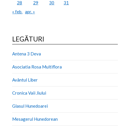
28
29
30
31
« feb.
apr. »
LEGĂTURI
Antena 3 Deva
Asociatia Rosa Multiflora
Avântul Liber
Cronica Vaii Jiului
Glasul Hunedoarei
Mesagerul Hunedorean