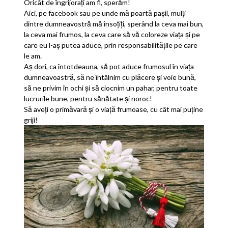
Oricât de îngrijorați am fi, sperăm!
Aici, pe facebook sau pe unde mă poartă pașii, mulți
dintre dumneavostră mă însoțiți, sperând la ceva mai bun,
la ceva mai frumos, la ceva care să vă coloreze viața și pe
care eu l-aș putea aduce, prin responsabilitățile pe care
le am.
Aș dori, ca întotdeauna, să pot aduce frumosul în viața
dumneavoastră, să ne întâlnim cu plăcere și voie bună,
să ne privim în ochi și să ciocnim un pahar, pentru toate
lucrurile bune, pentru sănătate și noroc!
Să aveți o primăvară și o viață frumoase, cu cât mai puține
griji!