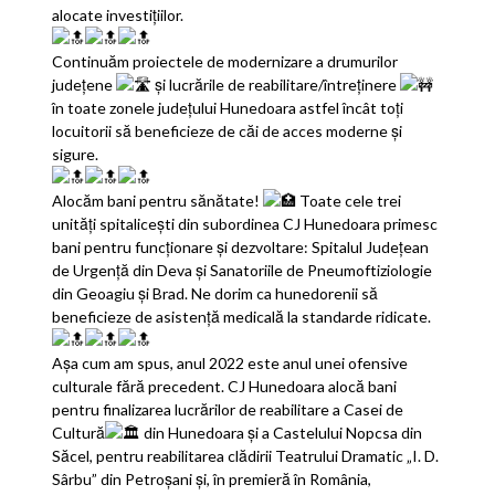
alocate investițiilor.
Continuăm proiectele de modernizare a drumurilor
județene
și lucrările de reabilitare/întreținere
în toate zonele județului Hunedoara astfel încât toți
locuitorii să beneficieze de căi de acces moderne și
sigure.
Alocăm bani pentru sănătate!
Toate cele trei
unități spitalicești din subordinea CJ Hunedoara primesc
bani pentru funcționare și dezvoltare: Spitalul Județean
de Urgență din Deva și Sanatoriile de Pneumoftiziologie
din Geoagiu și Brad. Ne dorim ca hunedorenii să
beneficieze de asistență medicală la standarde ridicate.
Așa cum am spus, anul 2022 este anul unei ofensive
culturale fără precedent. CJ Hunedoara alocă bani
pentru finalizarea lucrărilor de reabilitare a Casei de
Cultură
din Hunedoara și a Castelului Nopcsa din
Săcel, pentru reabilitarea clădirii Teatrului Dramatic „I. D.
Sârbu” din Petroșani și, în premieră în România,