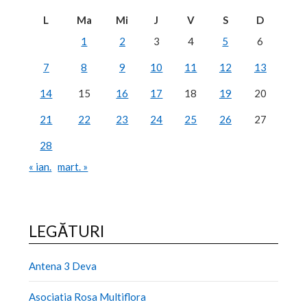
L
Ma
Mi
J
V
S
D
1
2
3
4
5
6
7
8
9
10
11
12
13
14
15
16
17
18
19
20
21
22
23
24
25
26
27
28
« ian.
mart. »
LEGĂTURI
Antena 3 Deva
Asociatia Rosa Multiflora