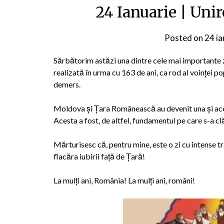
24 Ianuarie | Uni
Posted on
24 ia
Sărbătorim astăzi una dintre cele mai importante z
realizată în urma cu 163 de ani, ca rod al voinței p
demers.
Moldova și Țara Românească au devenit una și ace
Acesta a fost, de altfel, fundamentul pe care s-a 
Mărturisesc că, pentru mine, este o zi cu intense tr
flacăra iubirii față de Țară!
La mulți ani, România! La mulți ani, români!