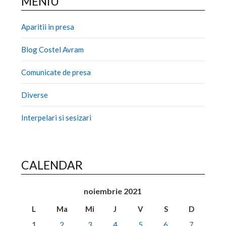
MENIU
Aparitii in presa
Blog Costel Avram
Comunicate de presa
Diverse
Interpelari si sesizari
CALENDAR
noiembrie 2021
L
Ma
Mi
J
V
S
D
1
2
3
4
5
6
7