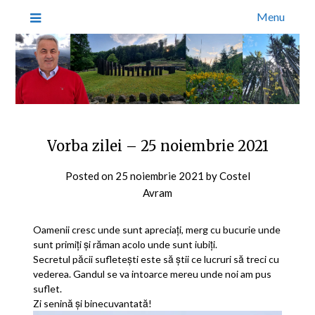
Menu
Vorba zilei – 25 noiembrie 2021
Posted on
25 noiembrie 2021
by
Costel
Avram
Oamenii cresc unde sunt apreciați, merg cu bucurie unde
sunt primiți și răman acolo unde sunt iubiți.
Secretul păcii sufletești este să știi ce lucruri să treci cu
vederea. Gandul se va intoarce mereu unde noi am pus
suflet.
Zi senină și binecuvantată!