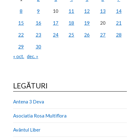
8
9
10
11
12
13
14
15
16
17
18
19
20
21
22
23
24
25
26
27
28
29
30
« oct.
dec. »
LEGĂTURI
Antena 3 Deva
Asociatia Rosa Multiflora
Avântul Liber